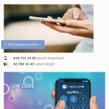
1. Bel lokaal nummer +
010 713 18 50
vanuit Nederland
02 788 12 43
vanuit België