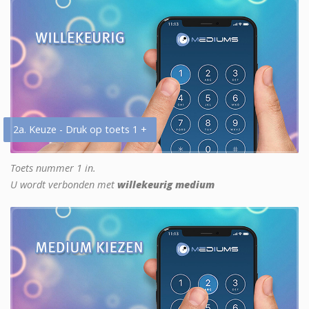
2a. Keuze - Druk op toets 1 +
Toets nummer 1 in.
U wordt verbonden met
willekeurig medium