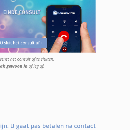
 U sluit het consult af +
enst het consult af te sluiten.
ak gewoon in
of leg af.
ijn. U gaat pas betalen na contact