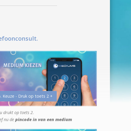
efoonconsult.
. Keuze - Druk op toets 2 +
u drukt op toets 2.
ef nu de
pincode in van een medium