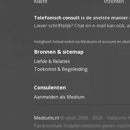
Klacht
Inzichten
Telefonisch consult
is de snelste manier
Liever schriftelijk? Chat en e-mail kan ook, al
Veiligheid: betaal enkel via Mediums.nl-account en de
Bronnen & sitemap
Liefde & Relaties
Toekomst & Begeleiding
Consulenten
Aanmelden als Medium
Mediums.nl
© sinds 2006 - 2026
- mediums N
Paranormale Hulplijn:mediums geven inzich