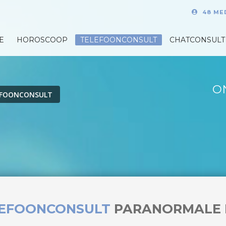
48 ME
E
HOROSCOOP
TELEFOONCONSULT
CHATCONSULT
O
EFOONCONSULT
LEFOONCONSULT
PARANORMALE 