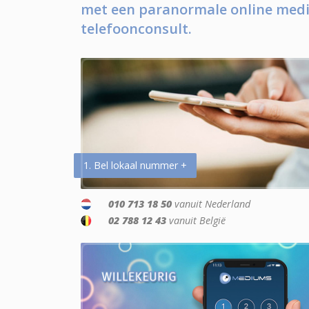
met een paranormale online medi
telefoonconsult.
1. Bel lokaal nummer +
010 713 18 50
vanuit Nederland
02 788 12 43
vanuit België