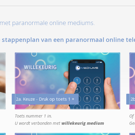
t met paranormale online mediums.
 stappenplan van een paranormaal online tel
2a. Keuze - Druk op toets 1 +
2b
Toets nummer 1 in.
Of 
U wordt verbonden met
willekeurig medium
Ge