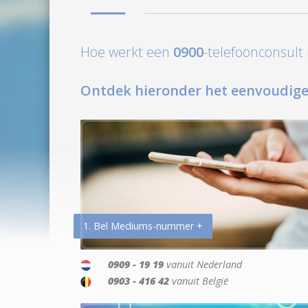
Hoe werkt een
0900
-telefoonconsul
Ontdek hieronder het eenvoudige
1. Bel Mediums-nummer +
0909 - 19 19
vanuit Nederland
0903 - 416 42
vanuit België