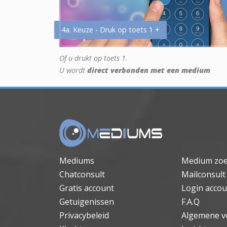
4a. Keuze - Druk op toets 1 +
Of u drukt op toets 1.
U wordt
direct verbonden met een medium
Mediums
Medium zo
Chatconsult
Mailconsult
Gratis account
Login accou
Getuigenissen
F.A.Q
Privacybeleid
Algemene v