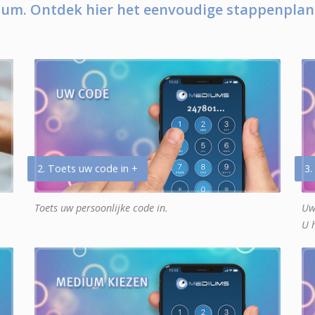
um. Ontdek hier het eenvoudige stappenplan
2. Toets uw code in +
3.
Toets uw persoonlijke code in.
Uw
U 