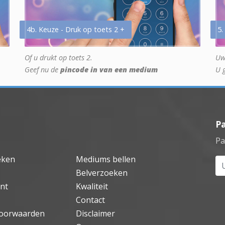
4b. Keuze - Druk op toets 2 +
5.
Of u drukt op toets 2.
Uw
Geef nu de
pincode in van een medium
U 
P
Pa
eken
Mediums bellen
Uw
Belverzoeken
nt
Kwaliteit
Contact
oorwaarden
Disclaimer