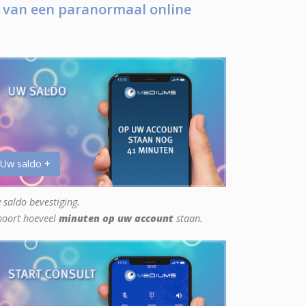
 van een paranormaal online
 Uw saldo +
 saldo bevestiging.
hoort hoeveel
minuten op uw account
staan.