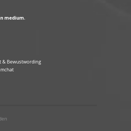
en medium
.
ht & Bewustwording
umchat
den