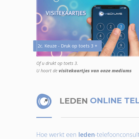
2c. Keuze - Druk op toets 3 +
Of u drukt op toets 3.
U hoort de
visitekaartjes van onze mediums
LEDEN
ONLINE TE
Hoe werkt een
leden
-telefoonconsult