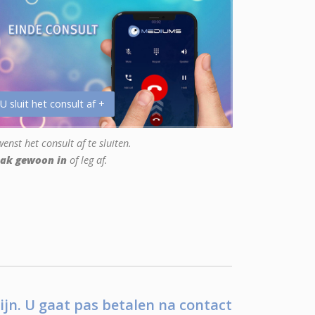
 U sluit het consult af +
enst het consult af te sluiten.
ak gewoon in
of leg af.
ijn. U gaat pas betalen na contact