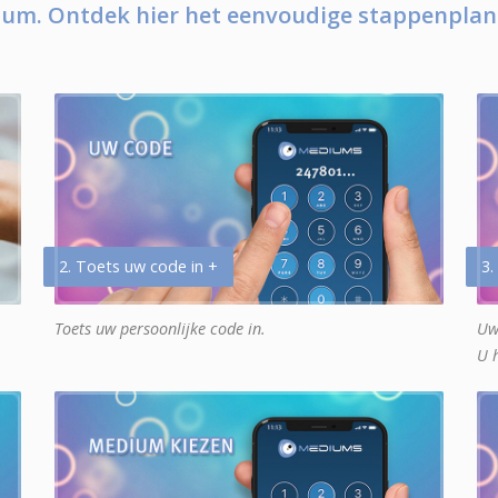
um. Ontdek hier het eenvoudige stappenplan
2. Toets uw code in +
3.
Toets uw persoonlijke code in.
Uw
U 