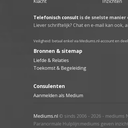
Klacht
Inzichten
Telefonisch consult
is de snelste manier
Liever schriftelijk? Chat en e-mail kan ook, al
Veiligheid: betaal enkel via Mediums.nl-account en de
Bronnen & sitemap
Liefde & Relaties
Toekomst & Begeleiding
Consulenten
Aanmelden als Medium
Mediums.nl
© sinds 2006 - 2026
- mediums N
Paranormale Hulplijn:mediums geven inzich