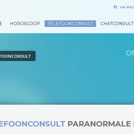
48 ME
E
HOROSCOOP
TELEFOONCONSULT
CHATCONSULT
O
EFOONCONSULT
LEFOONCONSULT
PARANORMALE 