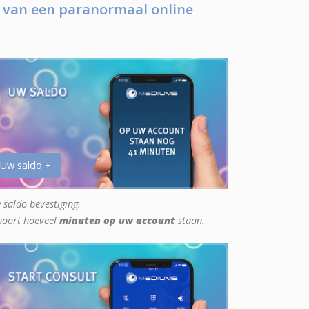
 van een paranormaal online
 Uw saldo +
 saldo bevestiging.
hoort hoeveel
minuten op uw account
staan.