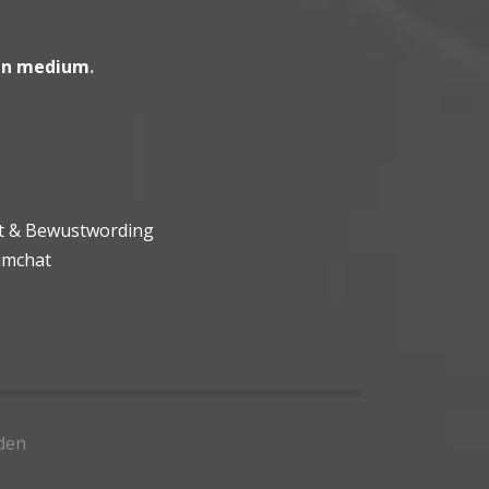
en medium
.
ht & Bewustwording
umchat
den