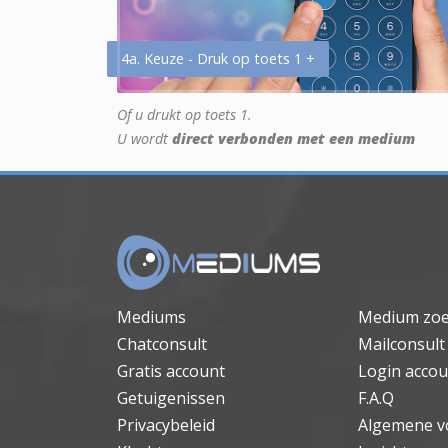
4a. Keuze - Druk op toets 1 +
Of u drukt op toets 1.
U wordt
direct verbonden met een medium
Mediums
Medium zo
Chatconsult
Mailconsult
Gratis account
Login accou
Getuigenissen
F.A.Q
Privacybeleid
Algemene v