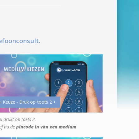
efoonconsult.
. Keuze - Druk op toets 2 +
u drukt op toets 2.
ef nu de
pincode in van een medium