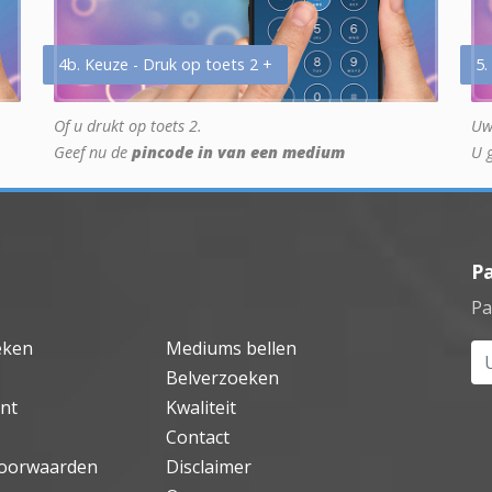
4b. Keuze - Druk op toets 2 +
5.
Of u drukt op toets 2.
Uw
Geef nu de
pincode in van een medium
U 
P
Pa
eken
Mediums bellen
Uw
Belverzoeken
nt
Kwaliteit
Contact
oorwaarden
Disclaimer