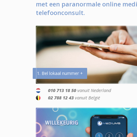
met een paranormale online medi
telefoonconsult.
1. Bel lokaal nummer +
010 713 18 50
vanuit Nederland
02 788 12 43
vanuit België