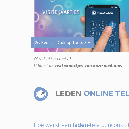
2c. Keuze - Druk op toets 3 +
Of u drukt op toets 3.
U hoort de
visitekaartjes van onze mediums
LEDEN
ONLINE TE
Hoe werkt een
leden
-telefoonconsult