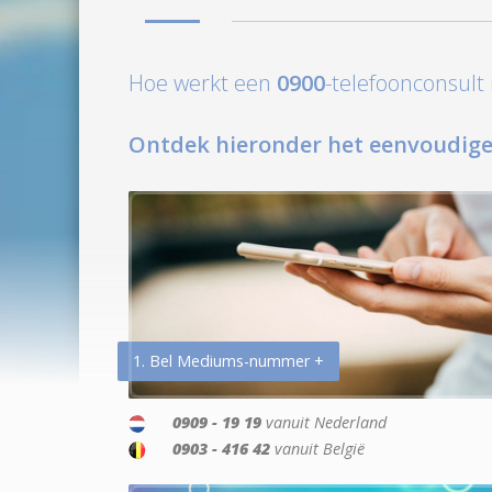
Hoe werkt een
0900
-telefoonconsul
Ontdek hieronder het eenvoudige
1. Bel Mediums-nummer +
0909 - 19 19
vanuit Nederland
0903 - 416 42
vanuit België