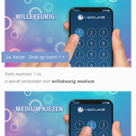
2a. Keuze - Druk op toets 1 +
Toets nummer 1 in.
U wordt verbonden met
willekeurig medium