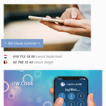
1. Bel lokaal nummer +
010 713 18 50
vanuit Nederland
02 788 12 43
vanuit België