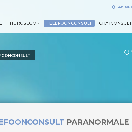
48 ME
E
HOROSCOOP
TELEFOONCONSULT
CHATCONSULT
O
EFOONCONSULT
LEFOONCONSULT
PARANORMALE 