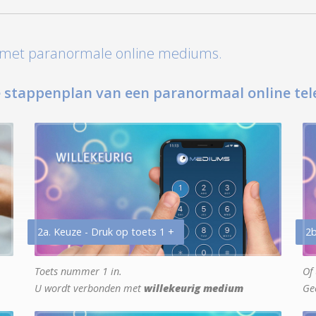
t met paranormale online mediums.
 stappenplan van een paranormaal online tel
2a. Keuze - Druk op toets 1 +
2b
Toets nummer 1 in.
Of 
U wordt verbonden met
willekeurig medium
Ge