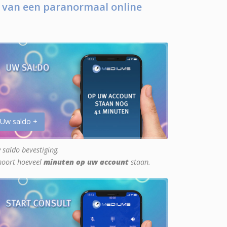
 van een paranormaal online
 Uw saldo +
 saldo bevestiging.
hoort hoeveel
minuten op uw account
staan.