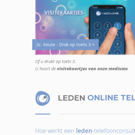
2c. Keuze - Druk op toets 3 +
Of u drukt op toets 3.
U hoort de
visitekaartjes van onze mediums
LEDEN
ONLINE TE
Hoe werkt een
leden
-telefoonconsult