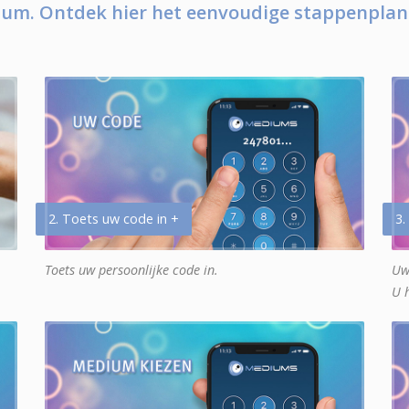
um. Ontdek hier het eenvoudige stappenplan
2. Toets uw code in +
3.
Toets uw persoonlijke code in.
Uw
U 