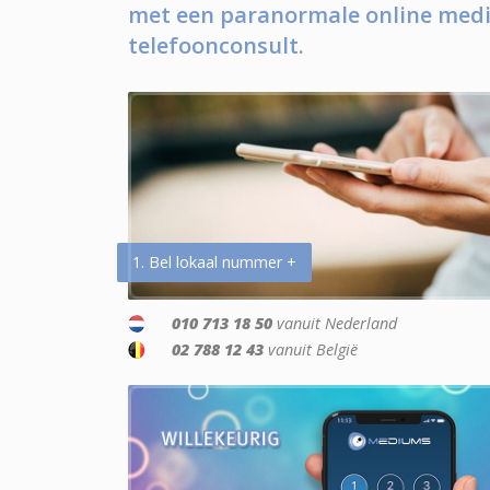
met een paranormale online medi
telefoonconsult.
1. Bel lokaal nummer +
010 713 18 50
vanuit Nederland
02 788 12 43
vanuit België