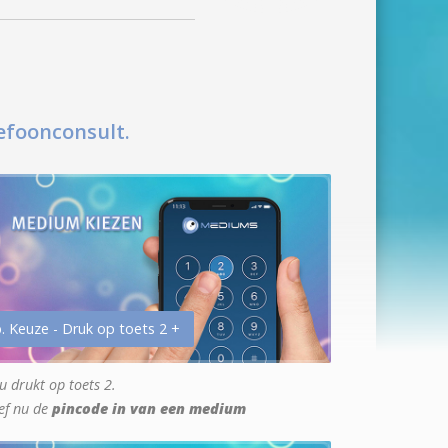
efoonconsult.
. Keuze - Druk op toets 2 +
u drukt op toets 2.
ef nu de
pincode in van een medium