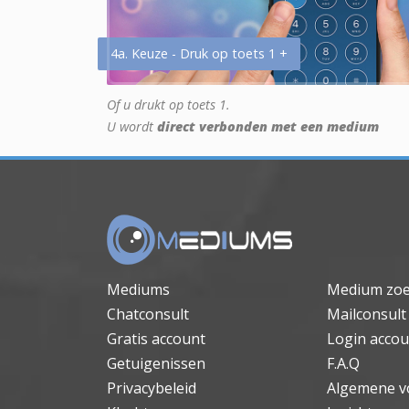
4a. Keuze - Druk op toets 1 +
Of u drukt op toets 1.
U wordt
direct verbonden met een medium
Mediums
Medium zo
Chatconsult
Mailconsult
Gratis account
Login accou
Getuigenissen
F.A.Q
Privacybeleid
Algemene v