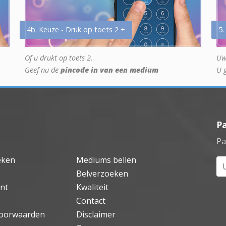
4b. Keuze - Druk op toets 2 +
5.
Of u drukt op toets 2.
Uw
Geef nu de
pincode in van een medium
U 
P
Pa
eken
Mediums bellen
Uw
Belverzoeken
nt
Kwaliteit
Contact
oorwaarden
Disclaimer