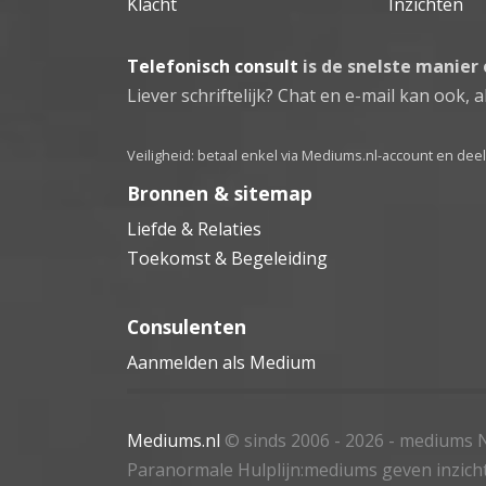
Klacht
Inzichten
Telefonisch consult
is de snelste manier
Liever schriftelijk? Chat en e-mail kan ook, al
Veiligheid: betaal enkel via Mediums.nl-account en de
Bronnen & sitemap
Liefde & Relaties
Toekomst & Begeleiding
Consulenten
Aanmelden als Medium
Mediums.nl
© sinds 2006 - 2026
- mediums N
Paranormale Hulplijn:mediums geven inzich