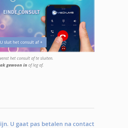
 U sluit het consult af +
enst het consult af te sluiten.
ak gewoon in
of leg af.
ijn. U gaat pas betalen na contact