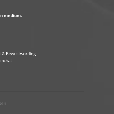
en medium
.
ht & Bewustwording
umchat
den