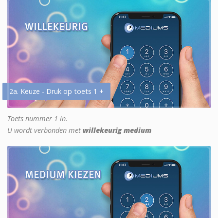
2a. Keuze - Druk op toets 1 +
Toets nummer 1 in.
U wordt verbonden met
willekeurig medium