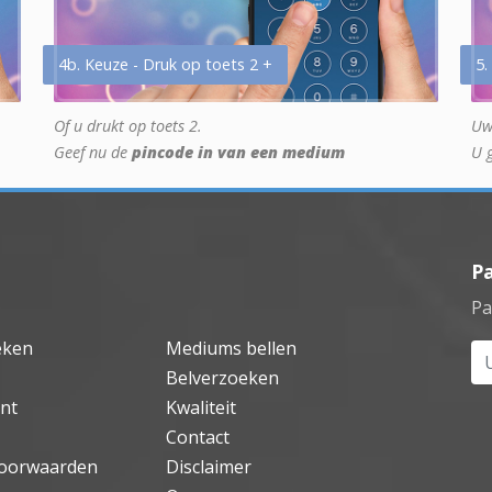
4b. Keuze - Druk op toets 2 +
5.
Of u drukt op toets 2.
Uw
Geef nu de
pincode in van een medium
U 
P
Pa
eken
Mediums bellen
Uw
Belverzoeken
nt
Kwaliteit
Contact
oorwaarden
Disclaimer