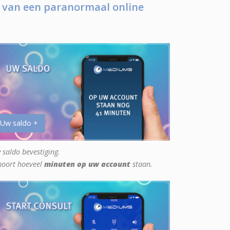
 van een paranormaal online
 Uw saldo +
 saldo bevestiging.
hoort hoeveel
minuten op uw account
staan.