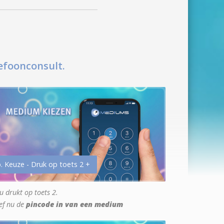
efoonconsult.
. Keuze - Druk op toets 2 +
u drukt op toets 2.
ef nu de
pincode in van een medium