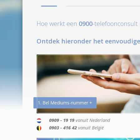
Hoe werkt een
0900
-telefoonconsul
Ontdek hieronder het eenvoudige
1. Bel Mediums-nummer +
0909 - 19 19
vanuit Nederland
0903 - 416 42
vanuit België