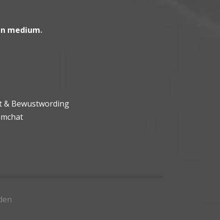
en medium
.
ht & Bewustwording
umchat
den