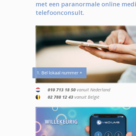
met een paranormale online medi
telefoonconsult.
1. Bel lokaal nummer +
010 713 18 50
vanuit Nederland
02 788 12 43
vanuit België