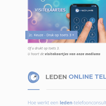
2c. Keuze - Druk op toets 3 +
Of u drukt op toets 3.
U hoort de
visitekaartjes van onze mediums
LEDEN
ONLINE TE
Hoe werkt een
leden
-telefoonconsult