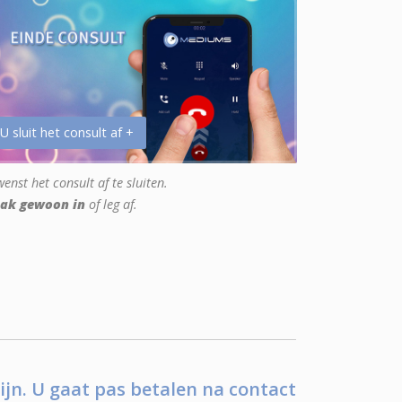
 U sluit het consult af +
enst het consult af te sluiten.
ak gewoon in
of leg af.
ijn. U gaat pas betalen na contact