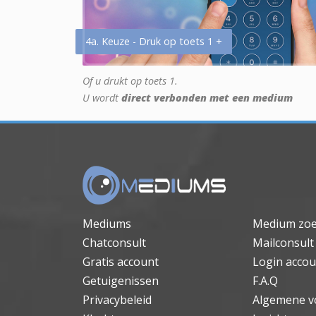
4a. Keuze - Druk op toets 1 +
Of u drukt op toets 1.
U wordt
direct verbonden met een medium
Mediums
Medium zo
Chatconsult
Mailconsult
Gratis account
Login accou
Getuigenissen
F.A.Q
Privacybeleid
Algemene v