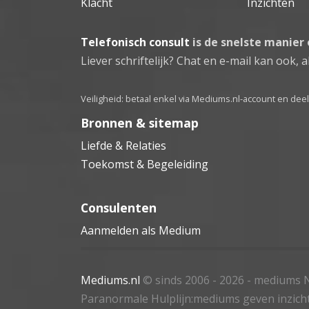
Klacht
Inzichten
Telefonisch consult
is de snelste manier
Liever schriftelijk? Chat en e-mail kan ook, al
Veiligheid: betaal enkel via Mediums.nl-account en de
Bronnen & sitemap
Liefde & Relaties
Toekomst & Begeleiding
Consulenten
Aanmelden als Medium
Mediums.nl
© sinds 2006 - 2026
- mediums N
Paranormale Hulplijn:mediums geven inzich