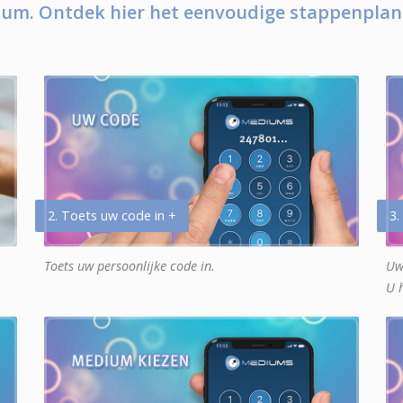
um. Ontdek hier het eenvoudige stappenplan
2. Toets uw code in +
3.
Toets uw persoonlijke code in.
Uw
U 