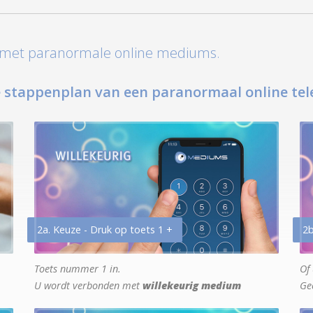
t met paranormale online mediums.
 stappenplan van een paranormaal online tel
2a. Keuze - Druk op toets 1 +
2b
Toets nummer 1 in.
Of 
U wordt verbonden met
willekeurig medium
Ge