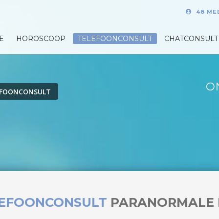
48 ME
E
HOROSCOOP
TELEFOONCONSULT
CHATCONSULT
O
EFOONCONSULT
LEFOONCONSULT
PARANORMALE 